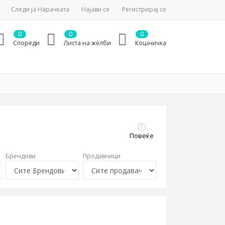
Следи ја Нарачката
Најави се
Регистрирај се
0
0
0
Спореди
Листа на желби
Кошничка
Повеќе
Брендови
Продавници