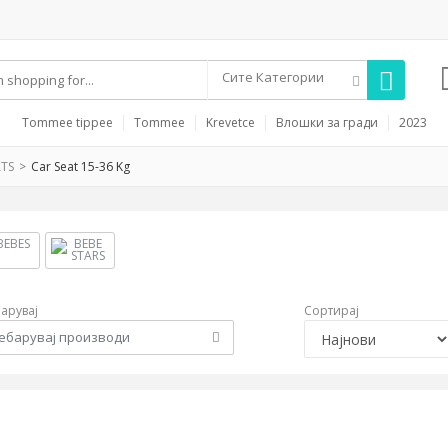
Сите Категории
Tommee tippee
Tommee
Krevetce
Влошки за гради
2023
ATS
Car Seat 15-36 Kg
арувај
Сортирај