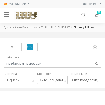
Mакедонски
Денар ден.
0
Дома
Сите Категории
ХРАНЕЊЕ
NURSERY
Nursery Pillows
Пребарувај
Сортирај
Брендови
Продавници
Најнови
Сите Брендови
Сите продавачи