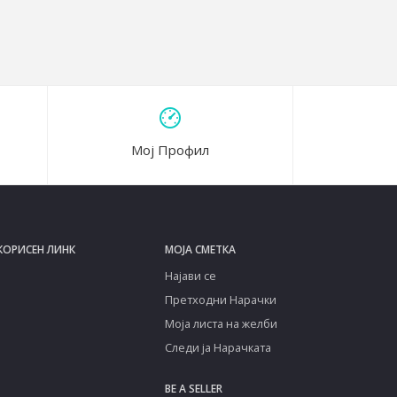
Мој Профил
КОРИСЕН ЛИНК
МОЈА СМЕТКА
Најави се
Претходни Нарачки
Моја листа на желби
Следи ја Нарачката
BE A SELLER