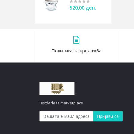
520,00 ден.
Политика на продажба
Borderless marketplace.
Пријави се