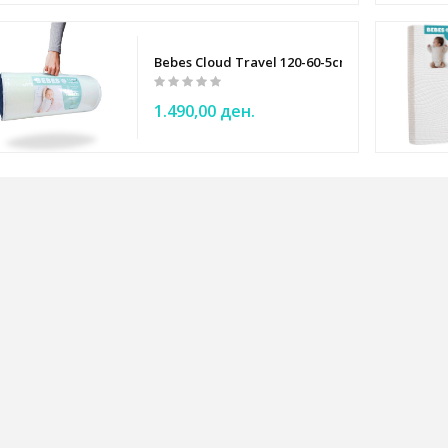
Bebes Cloud Travel 120-60-5cm Baby mattress
1.490,00 ден.
ee Tippee
NO
by
Anticolic Natural Start Tommee Tippee