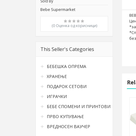
Sold By
Bebe Supermarket
BEB
Цен
(0 Oценка од корисници)
*за
*Сп
бе
This Seller's Categories
БЕБЕШКА ОПРЕМА
ХРАНЕЊЕ
Rel
ПОДАРОК СЕТОВИ
ИГРАЧКИ
Wardrobe Bebes
БЕБЕ СПОМЕНИ И ПРИНТОВИ
ПРВО КУПУВАЊЕ
9.900,00
14.900,00 ден.
ВРЕДНОСЕН ВАУЧЕР
ден.