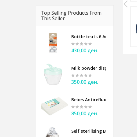
Top Selling Products From
This Seller
Cotton knitted blanket BabyOno gray
1.600,00 ден.
Bottle teats 6 Anticolic Tomm
430,00 ден.
Milk powder dispenser BABYO
350,00 ден.
Bebes Antireflux Pillow for ba
850,00 ден.
Self sterilising Bottle 150ml 