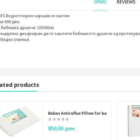
ОПИС
REVIEWS
ES Водоотпорен чаршав со ластик
а 690 ден.
 бебешко душече 120/60см
ецијално дизајниран да го заштити бебешкото душече од протекува
збедно спиење.
ated products
Bebes Antireflux Pillow for baby
850,00 ден.