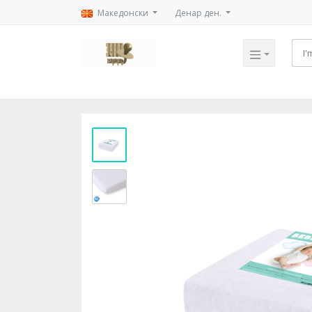
Mакедонски
Денар ден.