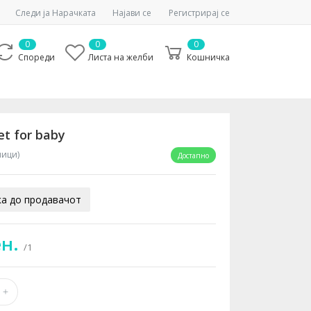
Следи ја Нарачката
Најави се
Регистрирај се
0
0
0
Спореди
Листа на желби
Кошничка
t for baby
ници)
Достапно
а до продавачот
ен.
/1