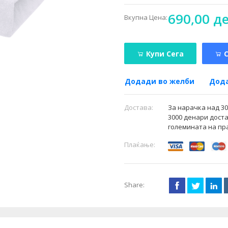
690,00 д
Вкупна Цена:
Купи Сега
Додади во желби
Дода
Достава:
За нарачка над 3
3000 денари доста
големината на пр
Плаќање:
Share: