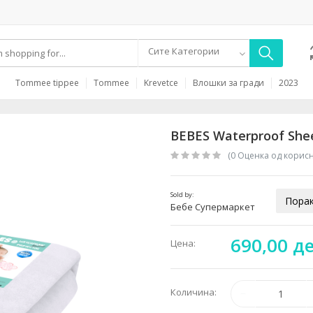
Сите Категории
Tommee tippee
Tommee
Krevetce
Влошки за гради
2023
BEBES Waterproof Shee
(0 Oценка од корис
Sold by:
Порак
Бебе Супермаркет
690,00 д
Цена:
Количина: