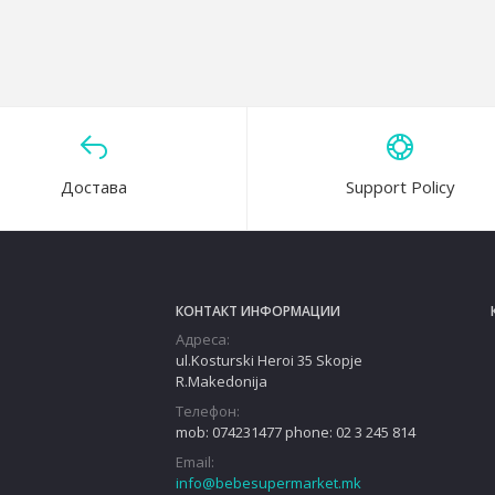
Достава
Support Policy
КОНТАКТ ИНФОРМАЦИИ
Адреса:
ul.Kosturski Heroi 35 Skopje
R.Makedonija
Телефон:
mob: 074231477 phone: 02 3 245 814
Email:
info@bebesupermarket.mk