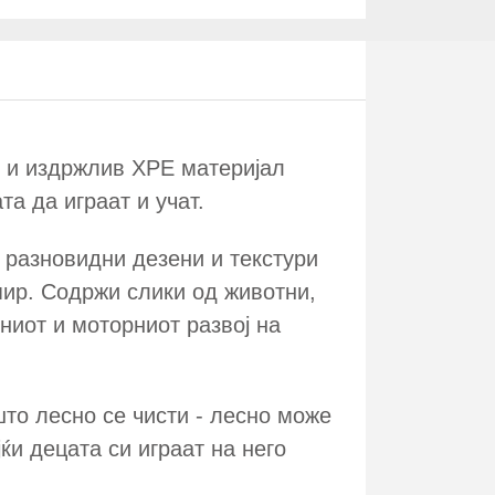
н и издржлив XPE материјал
а да играат и учат.
 разновидни дезени и текстури
опир. Содржи слики од животни,
ниот и моторниот развој на
то лесно се чисти - лесно може
ќи децата си играат на него