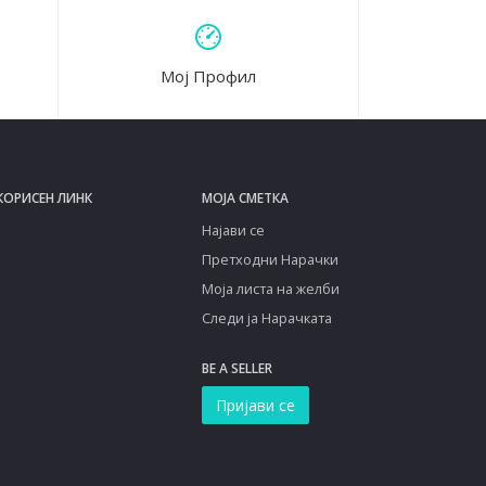
Мој Профил
КОРИСЕН ЛИНК
МОЈА СМЕТКА
Најави се
Претходни Нарачки
Моја листа на желби
Следи ја Нарачката
BE A SELLER
Пријави се