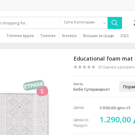
Сите Категории
Tommee tippee
Tommee
Krevetce
Влошки за гради
2023
Educational foam mat -
(0 Oценка од корис
Sold by:
Порак
Бебе Супермаркет
Цена:
1.590,00 ден.
/1
1.290,00
Цена со
Попуст: