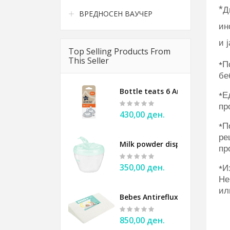
*
Д
ВРЕДНОСЕН ВАУЧЕР
ин
и 
Top Selling Products From
This Seller
П
*
бе
Bottle teats 6 Anticolic Tomm
Е
*
пр
430,00 ден.
П
*
ре
Milk powder dispenser BABYO
пр
350,00 ден.
И
*
Не
ил
Bebes Antireflux Pillow for ba
850,00 ден.