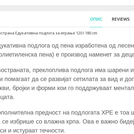
ОПИС
REVIEWS
страна Едукативна подлога за играње 120 I 180 cm
укативна подлога од пена изработена од лесе
олиетиленска пена) е производ наменет за децат
остраната, преклоплива подлога има шарени и
и помагаат да се развијат сетилата за вид и д
кви, бројки и форми кои го поддржуваат ментал
цата.
полнителна предност на подлогата XPE е тоа ш
 се избрише со влажна крпа. Ова е важно бидеј
си и истураат течности.