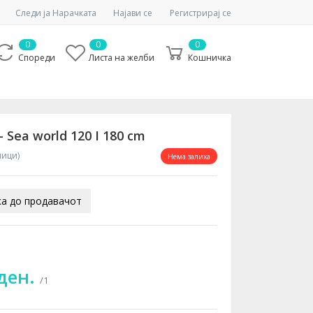
Следи ја Нарачката
Најави се
Регистрирај се
0
0
0
Спореди
Листа на желби
Кошничка
 Sea world 120 I 180 cm
ници)
Нема залиха
а до продавачот
 ден.
/1