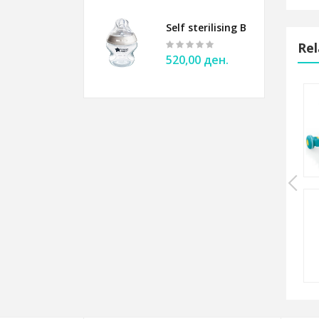
Self sterilising Bottle 150ml 
Rel
520,00 ден.
 CLOUD
Sensory book FARM
550,00 ден.
IRDIE
Sensory book BLACKWHITE
550,00 ден.