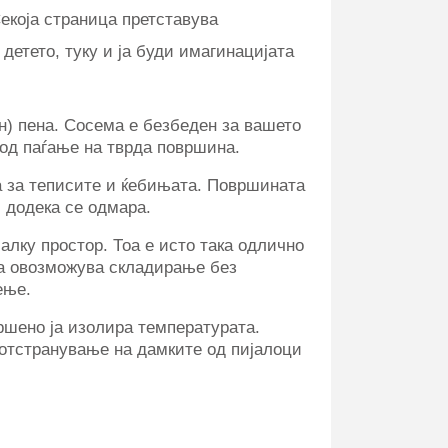
Секоја страница претставува
детето, туку и ја буди имагинацијата
н) пена. Сосема е безбеден за вашето
 од паѓање на тврда површина.
а за теписите и ќебињата. Површината
 додека се одмара.
алку простор. Тоа е исто така одлично
а овозможува складирање без
ење.
ршено ја изолира температурата.
 отстранување на дамките од пијалоци