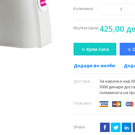
Количина:
425,00 д
Вкупна Цена:
Купи Сега
Додади во желби
Дода
Достава:
За нарачка над 3
3000 денари доста
големината на пр
Плаќање:
Share: