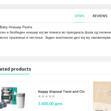
ОПИС
REVIEWS
 Baby Нокшир Pasha
сен и безбеден нокшир кој ви помага во преодната фаза од пелени
есно празнење и чистење. Заден анатомски дел кој му овозможува
ated products
y - pink little bunnies
Nappy disposal Twist and Click TOMMEE TIPPE
3.600,00 ден.