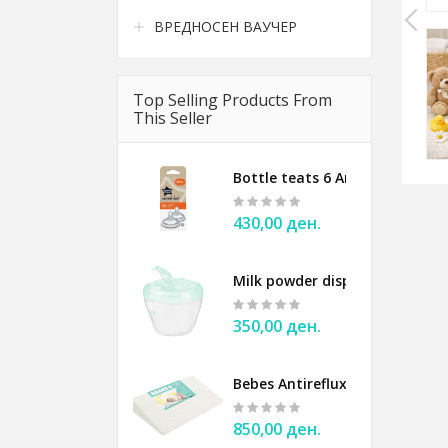
ВРЕДНОСЕН ВАУЧЕР
Tega Baby - white little bunnies
Foldable bath with stand Blue - Tega 
Top Selling Products From
3.080,00 ден.
This Seller
Bottle teats 6 Anticolic Tomm
430,00 ден.
Milk powder dispenser BABYO
350,00 ден.
Bebes Antireflux Pillow for ba
850,00 ден.