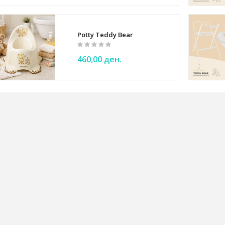
Baby
Potty Teddy Bear
460,00 ден.
ee Tippee
NO
by