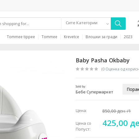
Сите Категории
Tommee tippee
Tommee
Krevetce
Влошки за гради
2023
Baby Pasha Okbaby
(0 Oценка од корис
Sold by:
Порак
Бебе Супермаркет
Цена:
850,00 ден.
/1
425,00 д
Цена со
Попуст: