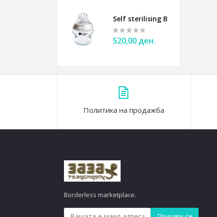
Self sterilising Bottle 150ml 
520,00 ден.
Политика на продажба
Borderless marketplace.
Пријави се