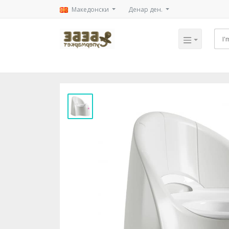
Mакедонски
Денар ден.