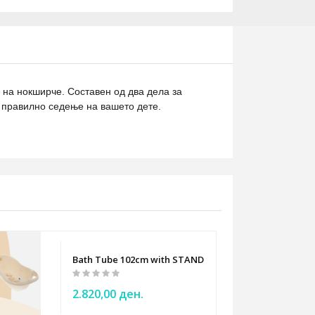
 на нокширче. Составен од два дела за
 правилно седење на вашето дете.
E 4
Bath Tube 102cm with STAND - Tega Baby - beige ted
2.820,00 ден.