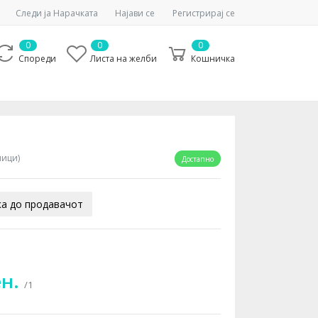
Следи ја Нарачката
Најави се
Регистрирај се
0
0
0
Спореди
Листа на желби
Кошничка
ници)
Достапно
а до продавачот
ен.
/1