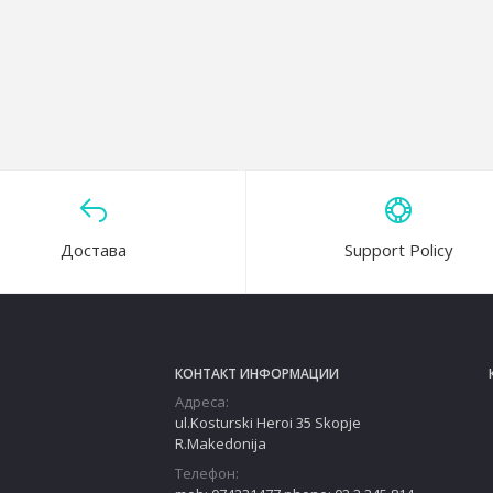
Anticolic Natural Start Tommee Tippee
Достава
Support Policy
КОНТАКТ ИНФОРМАЦИИ
Адреса:
ul.Kosturski Heroi 35 Skopje
R.Makedonija
Телефон: