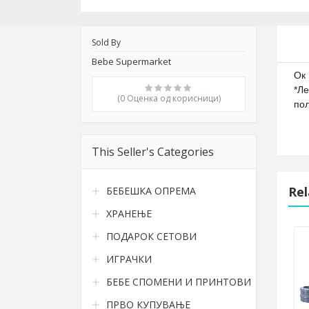
Sold By
Bebe Supermarket
Ок
*Ле
(0 Oценка од корисници)
пол
This Seller's Categories
Rel
БЕБЕШКА ОПРЕМА
ХРАНЕЊЕ
ПОДАРОК СЕТОВИ
Tega Baby - mint little bunnies
Bath Tube 102cm with STAND - Tega Bab
ИГРАЧКИ
БЕБЕ СПОМЕНИ И ПРИНТОВИ
2.820,00 ден.
ПРВО КУПУВАЊЕ