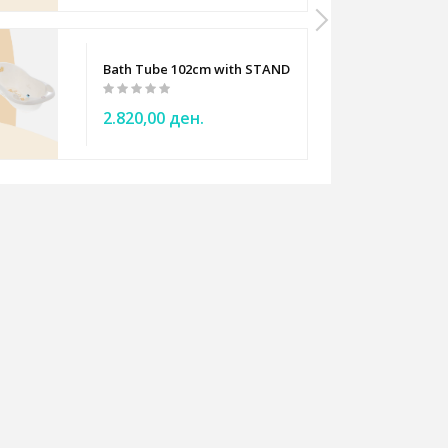
Bath Tube 102cm with STAND - Tega Baby - white ted
2.820,00 ден.