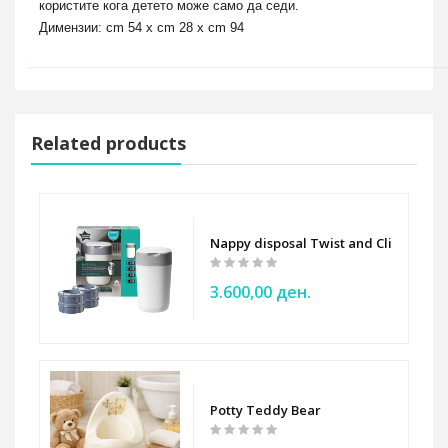
користите кога детето може само да седи.
Димензии: cm 54 x cm 28 x cm 94
Related products
- Tega Baby - pink little bunnies
Nappy disposal Twist and Click TOMM
3.600,00 ден.
lue - Tega Baby
Potty Teddy Bear