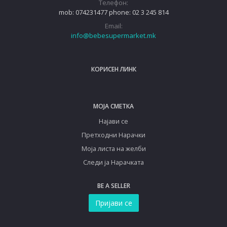
Телефон:
mob: 074231477 phone: 02 3 245 814
Email:
info@bebesupermarket.mk
КОРИСЕН ЛИНК
МОЈА СМЕТКА
Најави се
Претходни Нарачки
Моја листа на желби
Следи ја Нарачката
BE A SELLER
Пријави се