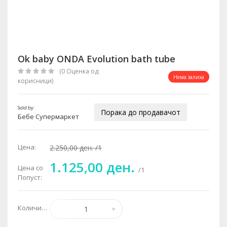
Ok baby ONDA Evolution bath tube
(0 Oценка од
Нема залиха
корисници)
Sold by:
Порака до продавачот
Бебе Супермаркет
Цена:
2.250,00 ден.
/1
1.125,00 ден.
Цена со
/1
Попуст:
Количина: