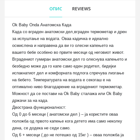
ОПИС
REVIEWS
Ok Baby Onda Анатомска Када
Када со вграден анатомски дел,вграден термометар и дрен
за испуштање на водата. Оваа кадичка е идеално
осмислена и направена да ви го олесни капењето на
вашето бебе особено во првите месеци од неговиот живот.
Вградениот гумиран анатомски дел го олеснува капењето и
безбедно може да го капе само еден родител, бидејки
испакнатиот дел и комфорната подлога спречува лизгање
на бебето. Температурата на водата е секогаш е на
оптимално ниво благода
рение на вградениот термометар.
Можност да се постави на Ok Baby сталажа или Ok Baby
држачи за на када.
Двострана функционалност:
Од 0 до 6 месеци ( анатомски дел ) – ја користите оваа
положба од првото капење кога детето има само неколку
дена, се додека не седи само.
Од 6 + месеци ( до не потешко од 15кг ) – оваа положба ја