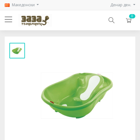
Mакедонски
Денар ден.
0