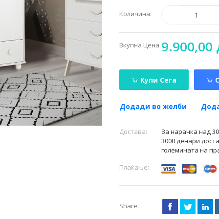
Количина:
9.900,00 
Вкупна Цена:
Купи Сега
Додади во желби
Дода
Достава:
За нарачка над 3
3000 денари доста
големината на пр
Плаќање:
Share: