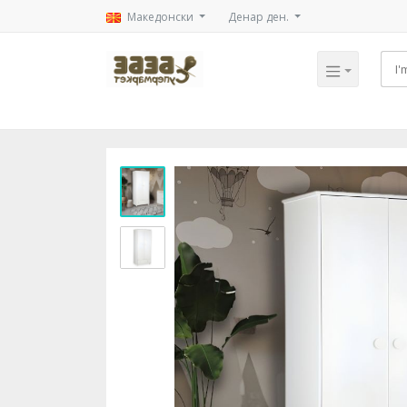
Mакедонски
Денар ден.