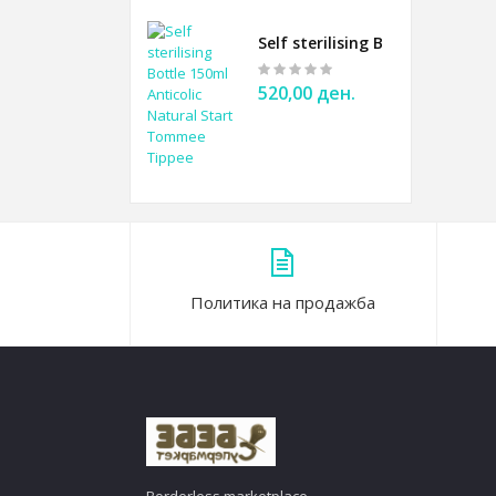
Self sterilising Bottle 150ml 
520,00 ден.
Политика на продажба