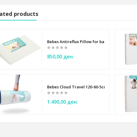
ated products
Bebes Antireflux Pillow for baby
ee Tippee
850,00 ден.
NO
Bebes Cloud Travel 120-60-5cm Baby mattress
1.490,00 ден.
by