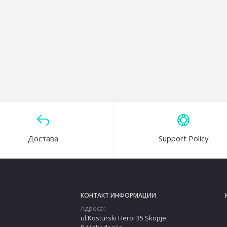
Anticolic Natural Start Tommee Tippee
Достава
Support Policy
КОНТАКТ ИНФОРМАЦИИ
Адреса:
ul.Kosturski Heroi 35 Skopje