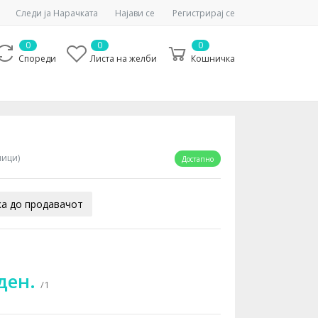
Следи ја Нарачката
Најави се
Регистрирај се
0
0
0
Спореди
Листа на желби
Кошничка
ници)
Достапно
а до продавачот
 ден.
/1