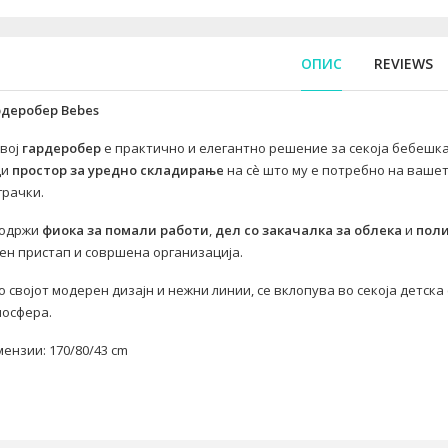
ОПИС
REVIEWS
рдеробер
Bebes
вој
гардеробер
е практично и елегантно решение за секоја бебешка
ди
простор за уредно складирање
на сè што му е потребно на вашет
грачки.
Содржи
фиока за помали работи
,
дел со закачалка за облека
и
поли
ен пристап и совршена организација.
о својот модерен дизајн и нежни линии, се вклопува во секоја детска
мосфера.
ензии: 170/80/43 cm