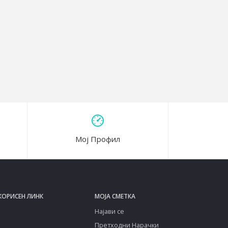
Мој Профил
КОРИСЕН ЛИНК
МОЈА СМЕТКА
Најави се
Претходни Нарачки