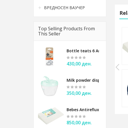
ВРЕДНОСЕН ВАУЧЕР
Rel
Top Selling Products From
This Seller
Cotton knitted blanket BabyOno gray
Bottle teats 6 Anticolic Tomm
1.600,00 ден.
430,00 ден.
Milk powder dispenser BABYO
Cotton knitted blanket BabyOno beige
350,00 ден.
1.600,00 ден.
Bebes Antireflux Pillow for ba
850,00 ден.