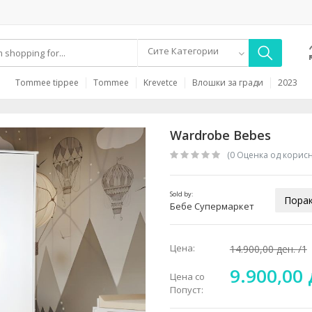
Сите Категории
Tommee tippee
Tommee
Krevetce
Влошки за гради
2023
Wardrobe Bebes
(0 Oценка од корис
Sold by:
Порак
Бебе Супермаркет
Цена:
14.900,00 ден.
/1
9.900,00
Цена со
Попуст: