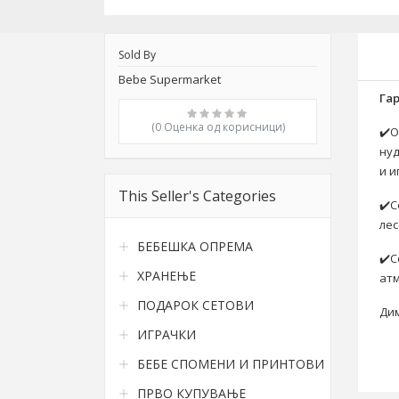
Sold By
Bebe Supermarket
Га
(0 Oценка од корисници)
✔️О
ну
и и
This Seller's Categories
✔️
лес
БЕБЕШКА ОПРЕМА
✔️С
ХРАНЕЊЕ
ат
ПОДАРОК СЕТОВИ
Дим
ИГРАЧКИ
БЕБЕ СПОМЕНИ И ПРИНТОВИ
ПРВО КУПУВАЊЕ