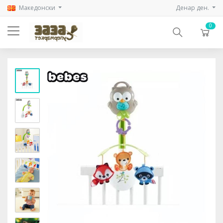
Mакедонски
Денар ден.
0