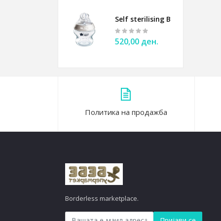
Self sterilising Bottle 150ml 
520,00 ден.
Политика на продажба
Borderless marketplace.
Пријави се