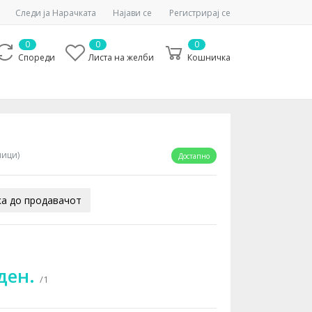
Следи ја Нарачката
Најави се
Регистрирај се
0
0
0
Спореди
Листа на желби
Кошничка
ници)
Достапно
а до продавачот
 ден.
/1