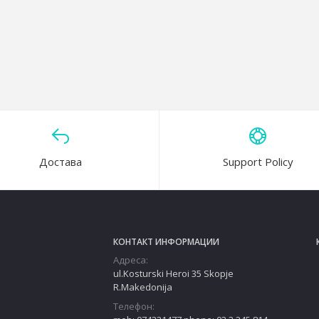
Anticolic Natural Start Tommee Tippee
Достава
Support Policy
КОНТАКТ ИНФОРМАЦИИ
Адреса:
ul.Kosturski Heroi 35 Skopje
R.Makedonija
Телефон: