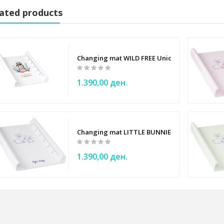
ated products
Changing mat WILD FREE Unicorn - Tega Baby
1.390,00 ден.
ee Tippee
Changing mat LITTLE BUNNIES white - Tega B
NO
1.390,00 ден.
by