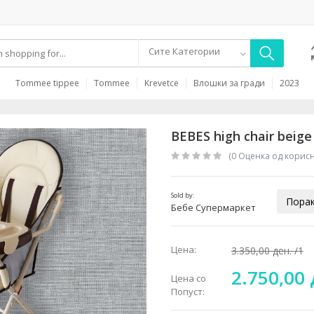
Сите Категории
Tommee tippee
Tommee
Krevetce
Влошки за гради
2023
BEBES high chair beige
(0 Oценка од корис
Sold by:
Порак
Бебе Супермаркет
Цена:
3.350,00 ден.
/1
2.750,00
Цена со
Попуст: