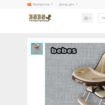
Mакедонски
Денар ден.