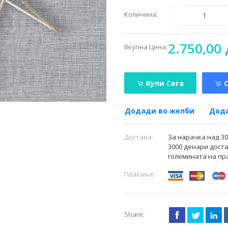
Количина:
2.750,00 
Вкупна Цена:
Купи Сега
Додади во желби
Дода
Достава:
За нарачка над 3
3000 денари доста
големината на пр
Плаќање:
Share: