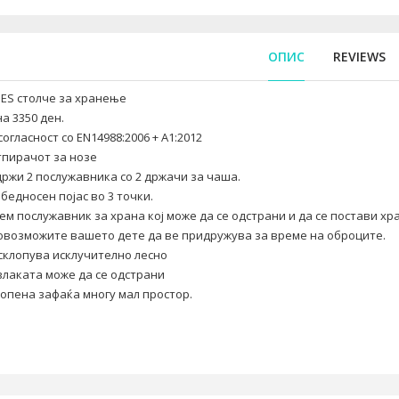
ОПИС
REVIEWS
ES столче за хранење
а 3350 ден.
согласност со EN14988:2006 + A1:2012
тпирачот за нозе
ржи 2 послужавника со 2 држачи за чаша.
бедносен појас во 3 точки.
ем послужавник за храна кој може да се одстрани и да се постави х
овозможите вашето дете да ве придружува за време на оброците.
склопува исклучително лесно
лаката може да се одстрани
опена зафаќа многу мал простор.