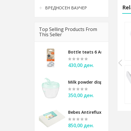
Rel
ВРЕДНОСЕН ВАУЧЕР
Top Selling Products From
te - Tega Baby
Playpen Bebes balls and door
This Seller
3.500,00 ден.
Bottle teats 6 Anticolic Tomm
430,00 ден.
ge - Tega Baby
Jumper walker BEBES
Milk powder dispenser BABYO
6.400,00 ден.
350,00 ден.
Bebes Antireflux Pillow for ba
850,00 ден.